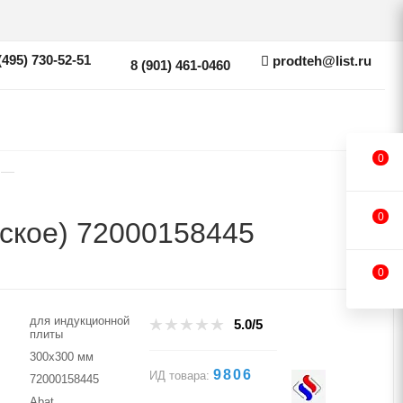
(495) 730-52-51
prodteh@list.ru
8 (901) 461-0460
0
—
0
ское) 72000158445
0
для индукционной
5.0/5
плиты
300х300 мм
9806
ИД товара:
72000158445
Abat