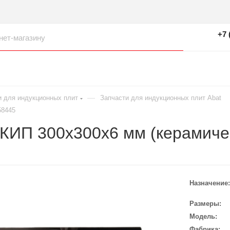
+7 
—
и для индукционных плит
Запчасти для индукционных плит Abat
58445
 КИП 300х300х6 мм (керамиче
Назначение
Размеры
Модель
Фабрика