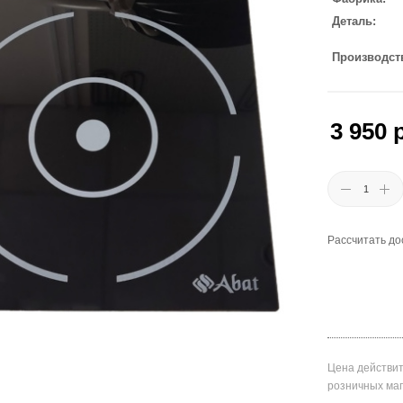
Деталь
Производст
3 950
р
Рассчитать до
Цена действит
розничных ма