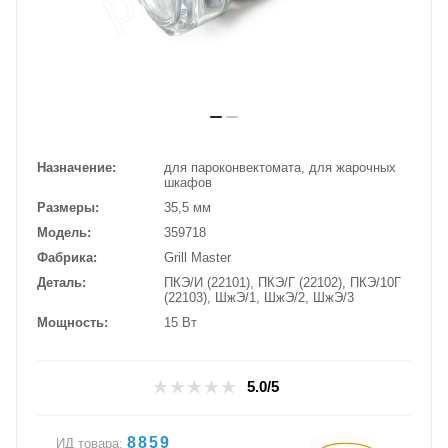
Назначение
для пароконвектомата, для жарочных
шкафов
Размеры
35,5 мм
Модель
359718
Фабрика
Grill Master
Деталь
ПКЭ/И (22101), ПКЭ/Г (22102), ПКЭ/10Г
(22103), ШжЭ/1, ШжЭ/2, ШжЭ/3
Мощность
15 Вт
5.0/5
8859
ИД товара: