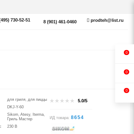
(495) 730-52-51
prodteh@list.ru
8 (901) 461-0460
0
0
0
для гриля, для пиццы
5.0/5
DKJ-Y-60
Sikom, Atesy, Iterma,
8654
ИД товара:
Гриль Мастер
230 В