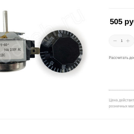
505
ру
Рассчитать до
Цена действит
розничных ма