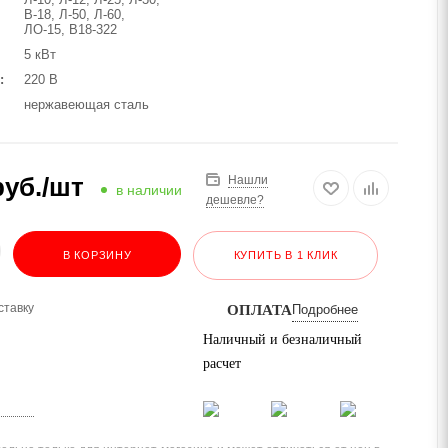
В-18, Л-50, Л-60,
ЛО-15, В18-322
5 кВт
220 В
нержавеющая сталь
уб.
/шт
Нашли
в наличии
дешевле?
В КОРЗИНУ
КУПИТЬ В 1 КЛИК
ставку
ОПЛАТА
Подробнее
Наличный и безналичный
расчет