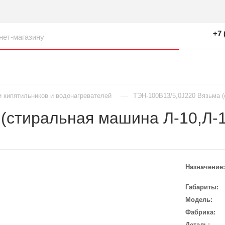
+7 
—
и кипятильников и водонагревателей
ТЭН-100В13/5,0J220 Вязьма (
(стиральная машина Л-10,Л-12
Назначение
Габариты
Модель
Фабрика
Деталь