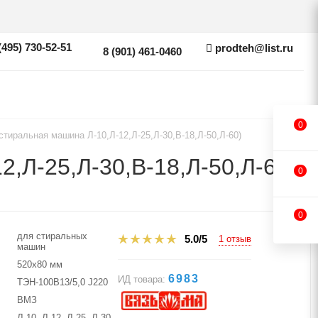
(495) 730-52-51
prodteh@list.ru
8 (901) 461-0460
0
стиральная машина Л-10,Л-12,Л-25,Л-30,В-18,Л-50,Л-60)
,Л-25,Л-30,В-18,Л-50,Л-60)
0
0
для стиральных
5.0/5
1 отзыв
машин
520х80 мм
6983
ИД товара:
ТЭН-100В13/5,0 J220
ВМЗ
Л-10, Л-12, Л-25, Л-30,