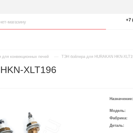
+7 
—
и для конвекционных печей
ТЭН бойлера для HURAKAN HKN-XLT1
 HKN-XLT196
Назначение
Модель
Фабрика
Деталь