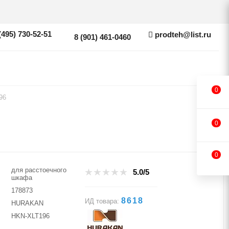
(495) 730-52-51
prodteh@list.ru
8 (901) 461-0460
0
96
0
0
для расстоечного
5.0/5
шкафа
178873
8618
ИД товара:
HURAKAN
HKN-XLT196