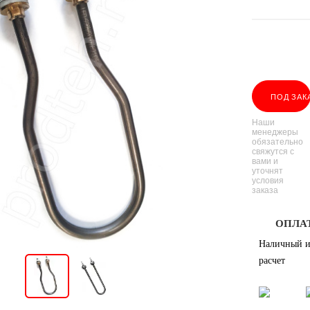
ПОД ЗАК
Наши
менеджеры
обязательно
свяжутся с
вами и
уточнят
условия
заказа
ОПЛА
Наличный и
расчет