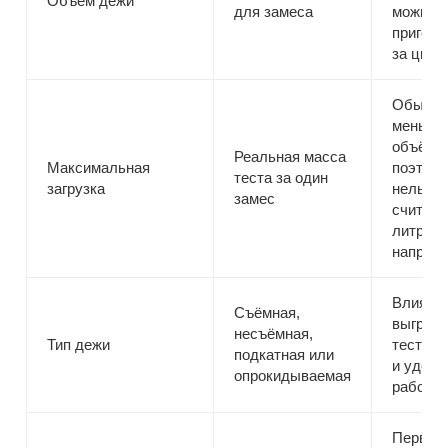
Объём дежи
для замеса
можно
пригото
за цикл
Обычно
меньше
объёма 
Реальная масса
Максимальная
поэтому
теста за один
загрузка
нельзя
замес
считать
литрам”
напрям
Влияет 
Съёмная,
выгрузк
несъёмная,
Тип дежи
теста, 
подкатная или
и удобс
опрокидываемая
работы
Первая