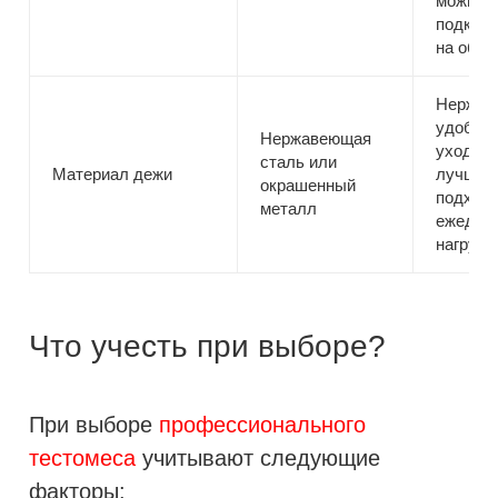
можно 
подклю
на объе
Нержав
удобнее
Нержавеющая
уходе и
сталь или
Материал дежи
лучше
окрашенный
подходи
металл
ежедне
нагрузк
Что учесть при выборе?
При выборе
профессионального
тестомеса
учитывают следующие
факторы: