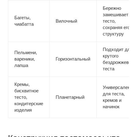
Бережно
замешивает
Багеты,
Вилочный
тесто,
чиабатта
сохраняя его
структуру
Подходит для
Пельмени,
крутого
вареники,
Горизонтальный
бездрожжевого
лапша
теста
Кремы,
Универсален
бисквитное
для теста,
тесто,
Планетарный
кремов и
кондитерские
начинок
изделия