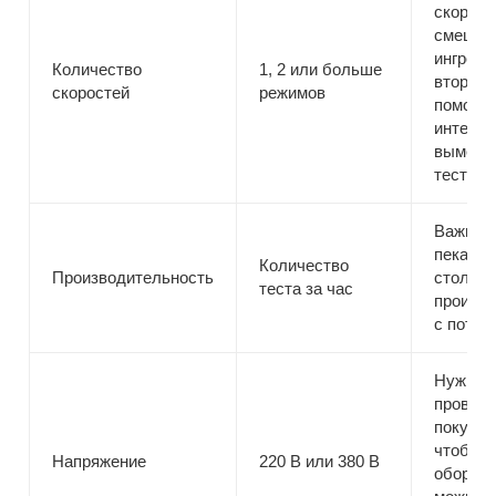
скорост
смешив
ингреди
Количество
1, 2 или больше
вторая
скоростей
режимов
помогае
интенси
вымеши
тесто
Важна 
пекарен
Количество
Производительность
столовы
теста за час
произво
с поток
Нужно
провери
покупки
чтобы
Напряжение
220 В или 380 В
оборуд