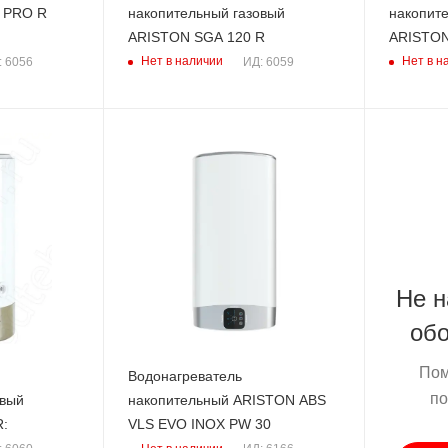
S PRO R
накопительный газовый
накопит
ARISTON SGA 120 R
ARISTON
Нет в наличии
Нет в н
: 6056
ИД: 6059
Не 
об
Пом
Водонагреватель
по
овый
накопительный ARISTON ABS
R:
VLS EVO INOX PW 30