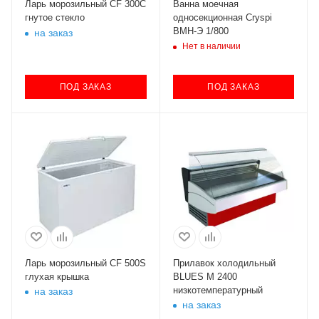
Ларь морозильный CF 300С
Ванна моечная
гнутое стекло
односекционная Cryspi
ВМН-Э 1/800
на заказ
Нет в наличии
ПОД ЗАКАЗ
ПОД ЗАКАЗ
Ларь морозильный CF 500S
Прилавок холодильный
глухая крышка
BLUES M 2400
низкотемпературный
на заказ
на заказ