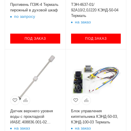
Противень ПЭЖ-4 Термаль
ТЭН-4637-01/
пирожный в духовой шкаф
92А10/2,0J220 КЭНД-50-04
Термаль
по запросу
на заказ
ПОД ЗАКАЗ
ПОД ЗАКАЗ
Датчик верхнего уровня
Блок управления
воды с прокладкой
кипятильника КЭНД-50-03,
ИАБЕ.408836.001-02
КЭНД-100-03 Термаль
КЭНД-50-03,100-03
на заказ
на заказ