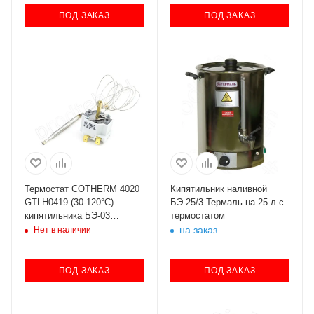
ПОД ЗАКАЗ
ПОД ЗАКАЗ
Термостат COTHERM 4020
Кипятильник наливной
GTLH0419 (30-120°C)
БЭ-25/3 Термаль на 25 л с
кипятильника БЭ-03
термостатом
Термаль
на заказ
Нет в наличии
ПОД ЗАКАЗ
ПОД ЗАКАЗ