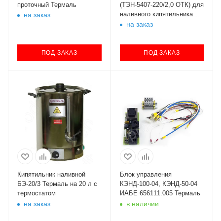
проточный Термаль
(ТЭН-5407-220/2,0 ОТК) для
наливного кипятильника
на заказ
БЭ-20/2Д Термаль
на заказ
ПОД ЗАКАЗ
ПОД ЗАКАЗ
Кипятильник наливной
Блок управления
БЭ-20/3 Термаль на 20 л с
КЭНД-100-04, КЭНД-50-04
термостатом
ИАБЕ 656111.005 Термаль
на заказ
в наличии