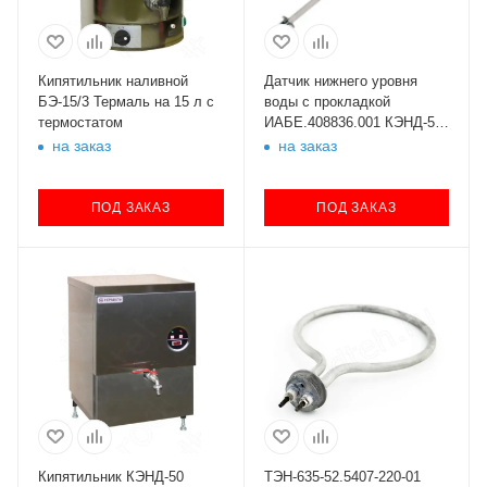
Кипятильник наливной
Датчик нижнего уровня
БЭ-15/3 Термаль на 15 л с
воды с прокладкой
термостатом
ИАБЕ.408836.001 КЭНД-50-
03, 100-03
на заказ
на заказ
ПОД ЗАКАЗ
ПОД ЗАКАЗ
Кипятильник КЭНД-50
ТЭН-635-52.5407-220-01