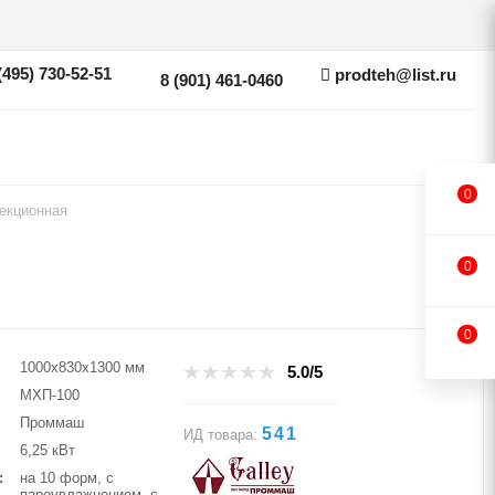
(495) 730-52-51
prodteh@list.ru
8 (901) 461-0460
0
екционная
0
0
1000х830х1300 мм
5.0/5
МХП-100
Проммаш
541
ИД товара:
6,25 кВт
на 10 форм, с
пароувлажнением, с