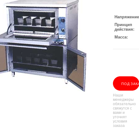
Напряжение
Принцип
действия
Масса
ПОД ЗАК
Наши
менеджеры
обязательно
свяжутся с
вами и
уточнят
условия
заказа