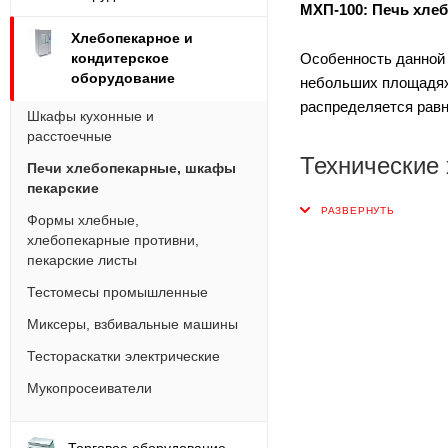
МХП-100: Печь хле
Хлебопекарное и
Особенность данной 
кондитерское
оборудование
небольших площадях 
распределяется равн
Шкафы кухонные и
расстоечные
Технические 
Печи хлебопекарные, шкафы
пекарские
Формы хлебные,
хлебопекарные противни,
пекарские листы
Тестомесы промышленные
Миксеры, взбивальные машины
Тестораскатки электрические
Мукопросеиватели
Торговое оборудование