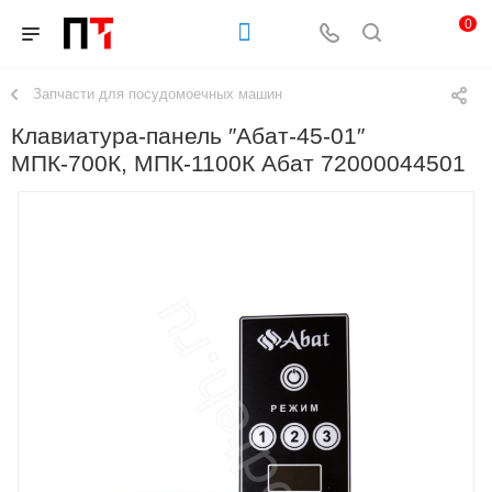
0
Запчасти для посудомоечных машин
Клавиатура-панель ″Абат-45-01″
МПК-700К, МПК-1100К Абат 72000044501