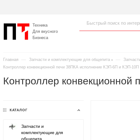
Техника
Для вкусного
Бизнеса
—
—
Главная
Запчасти и комплектующие для общепита
Запчаст
Контроллер конвекционной печи 38ПКА исполнение КЭП-6П и КЭП-10П
Контроллер конвекционной 
КАТАЛОГ
Запчасти и
комплектующие для
общепита