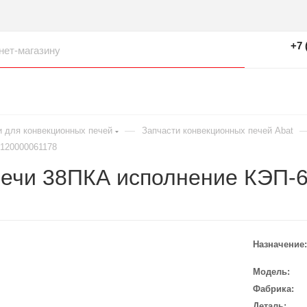
+7 
—
и для конвекционных печей
Запчасти конвекционных печей Abat
 120000061178
печи 38ПКА исполнение КЭП-
Назначение
Модель
Фабрика
Деталь