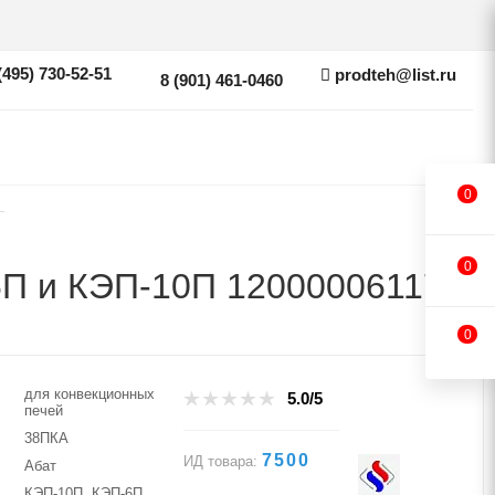
(495) 730-52-51
prodteh@list.ru
8 (901) 461-0460
0
—
0
6П и КЭП-10П 120000061178
0
для конвекционных
5.0/5
печей
38ПКА
7500
ИД товара:
Абат
КЭП-10П, КЭП-6П