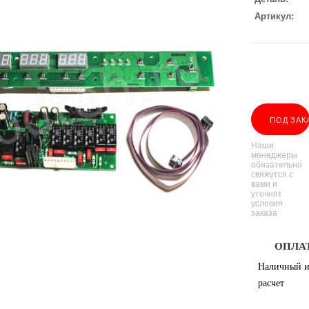
Артикул
ПОД ЗАК
Наши
менеджеры
обязательно
свяжутся с
вами и
уточнят
условия
заказа
ОПЛА
Наличный и
расчет