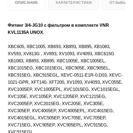
ОПИСАНИЕ
ХАРАКТЕРИСТИКИ
ОТЗЫВЫ
Фитинг 3/4-JG10 с фильтром в комплекте VNR
KVL1135A UNOX
.
XBC605, XBC1005, XB693, XB893, XB895, XB1083,
XV593, XV813G , XV893, XV1093, XV4093, XBC615G
XB1083, XB893, XB895, XBC1005E, XBC1005EL,
XBC1015EG, XBC1015EGL, XBC905E, XBC905EL,
XBC915EG, XBC915EGL, XEVC-0511-E1R-0.D03, XEVC-
1021-GPR, XFT140, XFT200, XV1093, XV4093, XVC055E,
XVC1005EP, XVC1005EPL, XVC1015EG, XVC1015EGL,
XVC105E, XVC105EP, XVC1205EP, XVC1215EG,
XVC2005EP, XVC2015EG, XVC205E, XVC305E,
XVC305EP, XVC4005EP, XVC4005EPL, XVC4015EG,
XVC4015EGL, XVC505EP, XVC705E, XVC705EP,
XVC715EG, XVC905EP, XVC905EPL, XVC915EG,
XVC915EGL