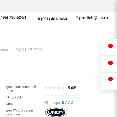
(495) 730-52-51
prodteh@list.ru
8 (901) 461-0460
0
 силовая UNOX KPE1725D
0
0
для конвекционной
5.0/5
печи
KPE1725D
6772
ИД товара:
Unox
для XVC 5 серии
Evolution