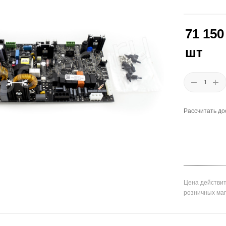
71 150
шт
Рассчитать до
Цена действит
розничных ма