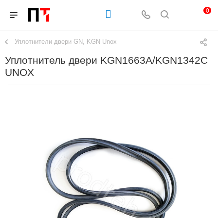
0
Уплотнители двери GN, KGN Unox
Уплотнитель двери KGN1663A/KGN1342C
UNOX