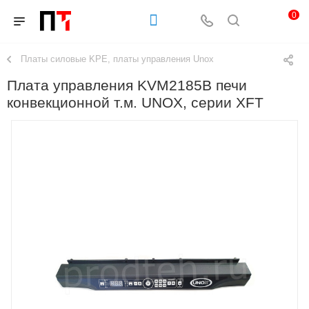
0
Платы силовые KPE, платы управления Unox
Плата управления KVM2185B печи
конвекционной т.м. UNOX, серии XFT