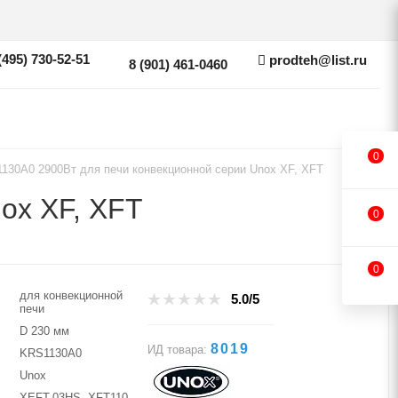
(495) 730-52-51
prodteh@list.ru
8 (901) 461-0460
0
130A0 2900Вт для печи конвекционной серии Unox XF, XFT
ox XF, XFT
0
0
для конвекционной
5.0/5
печи
D 230 мм
8019
ИД товара:
KRS1130A0
Unox
XEFT-03HS, XFT110,