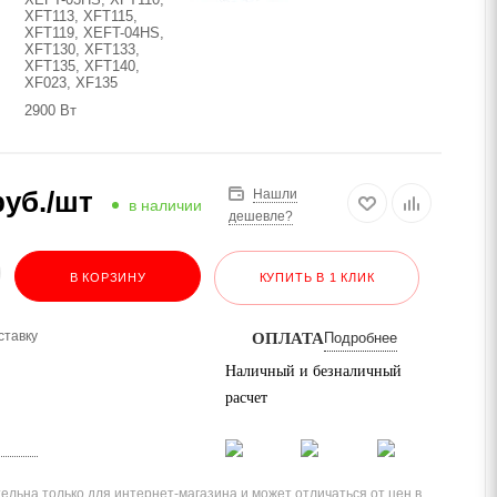
XFT113, XFT115,
XFT119, XEFT-04HS,
XFT130, XFT133,
XFT135, XFT140,
XF023, XF135
2900 Вт
уб.
/шт
Нашли
в наличии
дешевле?
В КОРЗИНУ
КУПИТЬ В 1 КЛИК
ставку
ОПЛАТА
Подробнее
Наличный и безналичный
расчет
ельна только для интернет-магазина и может отличаться от цен в