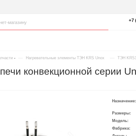
+7 
—
—
пчасти
Нагревательные элементы ТЭН KRS Unox
ТЭН KRS1
печи конвекционной серии Un
Назначение
Размеры
Модель
Фабрика
Деталь