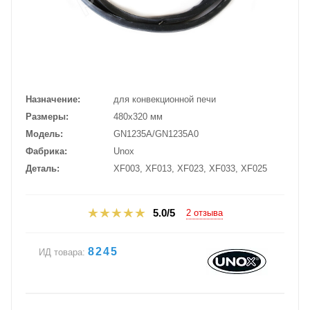
Назначение
для конвекционной печи
Размеры
480х320 мм
Модель
GN1235A/GN1235A0
Фабрика
Unox
Деталь
XF003, XF013, XF023, XF033, XF025
5.0/5
2 отзыва
8245
ИД товара: