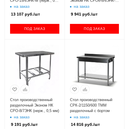
СРО-15/6ЭНК-М (нерж., 0.5
Эконом НК СРОб-8/6ЭНК-М
мм)
(нерж., 0.5 мм)
на заказ
на заказ
13 107
руб.
/шт
9 941
руб.
/шт
ПОД ЗАКАЗ
ПОД ЗАКАЗ
Стол производственный
Стол производственный
разделочный Эконом НК
СРК-2/1150/600 ТММ
СРО-8/7ЭНК (нерж., 0,5 мм)
разделочный с бортом
на заказ
на заказ
9 191
руб.
/шт
14 816
руб.
/шт