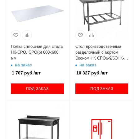
Полка сплошная для стола
Стол производственный
НК-СРО, СРО(б) 600х600
разделочный с бортом
мм
Эконом НК СРОб-9/6ЭНК-М
(нерж., 0.5 мм)
на заказ
на заказ
1 707
руб.
/шт
10 327
руб.
/шт
ПОД ЗАКАЗ
ПОД ЗАКАЗ