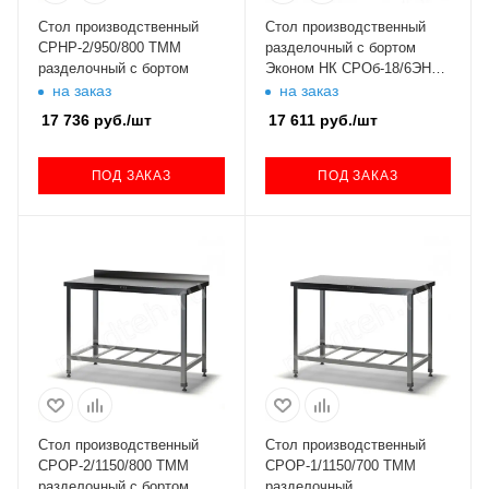
Стол производственный
Стол производственный
СРНР-2/950/800 ТММ
разделочный с бортом
разделочный с бортом
Эконом НК СРОб-18/6ЭНК-
М (нерж., 0.5 мм)
на заказ
на заказ
17 736
руб.
/шт
17 611
руб.
/шт
ПОД ЗАКАЗ
ПОД ЗАКАЗ
Стол производственный
Стол производственный
СРОР-2/1150/800 ТММ
СРОР-1/1150/700 ТММ
разделочный с бортом
разделочный