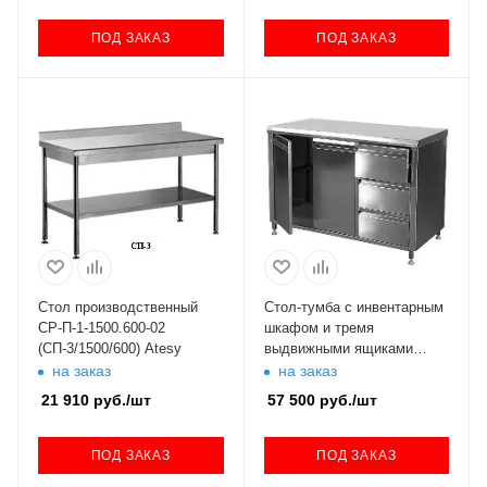
ПОД ЗАКАЗ
ПОД ЗАКАЗ
Стол производственный
Стол-тумба с инвентарным
СР-П-1-1500.600-02
шкафом и тремя
(СП-3/1500/600) Atesy
выдвижными ящиками
СПР-4 Проммаш
на заказ
на заказ
21 910
руб.
/шт
57 500
руб.
/шт
ПОД ЗАКАЗ
ПОД ЗАКАЗ