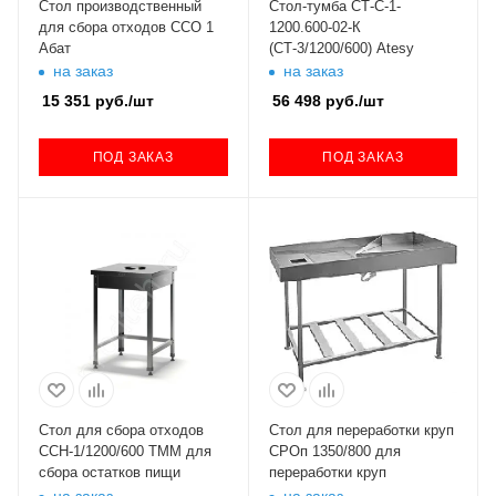
Стол производственный
Стол-тумба СТ-С-1-
для сбора отходов ССО 1
1200.600-02-К
Абат
(СТ-3/1200/600) Atesy
на заказ
на заказ
15 351
руб.
/шт
56 498
руб.
/шт
ПОД ЗАКАЗ
ПОД ЗАКАЗ
Стол для сбора отходов
Стол для переработки круп
ССН-1/1200/600 ТММ для
СРОп 1350/800 для
сбора остатков пищи
переработки круп
на заказ
на заказ