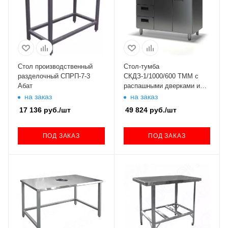
Стол производственный
Стол-тумба
разделочный СПРП-7-3
СКДЗ-1/1000/600 ТММ с
Абат
распашными дверками и
тремя выдвижными
на заказ
на заказ
ящиками
17 136
руб.
/шт
49 824
руб.
/шт
ПОД ЗАКАЗ
ПОД ЗАКАЗ