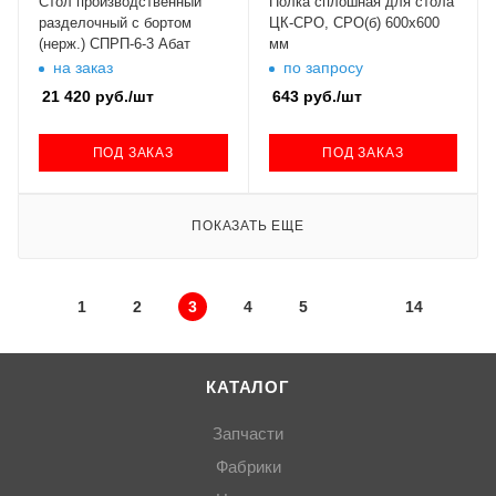
Стол производственный
Полка сплошная для стола
разделочный с бортом
ЦК-СРО, СРО(б) 600х600
(нерж.) СПРП-6-3 Абат
мм
на заказ
по запросу
21 420
руб.
/шт
643
руб.
/шт
ПОД ЗАКАЗ
ПОД ЗАКАЗ
ПОКАЗАТЬ ЕЩЕ
1
2
3
4
5
14
КАТАЛОГ
Запчасти
Фабрики