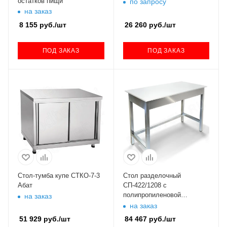
остатков пищи
по запросу
на заказ
8 155
руб.
/шт
26 260
руб.
/шт
ПОД ЗАКАЗ
ПОД ЗАКАЗ
Стол-тумба купе СТКО-7-3
Стол разделочный
Абат
СП-422/1208 с
полипропиленовой
на заказ
столешницей
на заказ
51 929
руб.
/шт
84 467
руб.
/шт