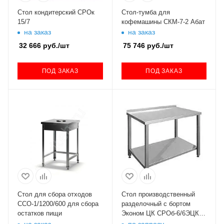
Стол кондитерский СРОк
Стол-тумба для
15/7
кофемашины СКМ-7-2 Абат
на заказ
на заказ
32 666
руб.
/шт
75 746
руб.
/шт
ПОД ЗАКАЗ
ПОД ЗАКАЗ
Стол для сбора отходов
Стол производственный
ССО-1/1200/600 для сбора
разделочный с бортом
остатков пищи
Эконом ЦК СРОб-6/6ЭЦК
(+ сплошная полка ЦК
на заказ
по запросу