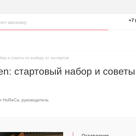
+7 
бор и советы по выбору от экспертов
en: стартовый набор и советы
я HoReCa, руководитель
Оглавление