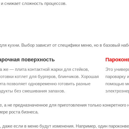
 и снижает сложность процессов.
для кухни. Выбор зависит от специфики меню, но в базовый наб
арочная поверхность
Парокон
а же — плита контактной жарки для стейков,
Это универ
готовки котлет для бургеров, блинчиков. Хорошая
пароварку 
ита позволяет одновременно готовить разные
помощью мо
одукты без смешивания запахов.
электроэне
а не предназначенное для приготовления только конкретного н
ере роста бизнеса.
даже если в меню будут изменения. Например, один пароконвект