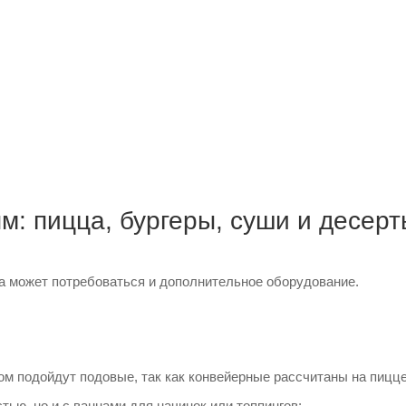
купе производственный с мойками
: пицца, бургеры, суши и десерт
а может потребоваться и дополнительное оборудование.
ом подойдут подовые, так как конвейерные рассчитаны на пицц
ью, но и с ваннами для начинок или топпингов;